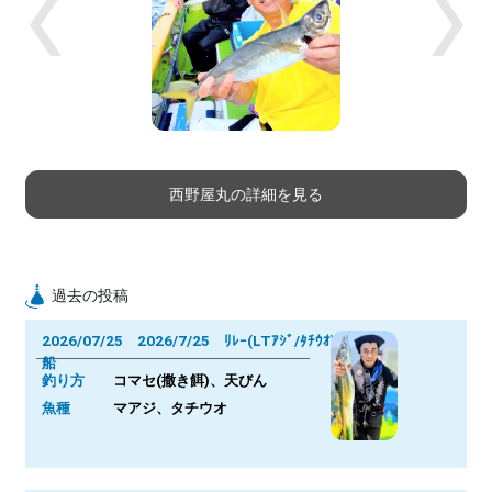
Previous
Next
西野屋丸の詳細を見る
過去の投稿
2026/07/25 2026/7/25 ﾘﾚｰ(LTｱｼﾞ/ﾀﾁｳｵ)
船
釣り方
コマセ(撒き餌)、天びん
魚種
マアジ、タチウオ