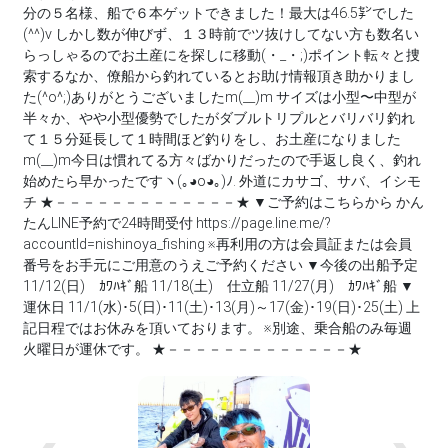
分の５名様、船で６本ゲットできました！最大は46.5㌢でした
(^^)v しかし数が伸びず、１３時前でツ抜けしてない方も数名い
らっしゃるのでお土産にを探しに移動(・_・;)ポイント転々と捜
索するなか、僚船から釣れているとお助け情報頂き助かりまし
た(^o^;)ありがとうございましたm(__)m サイズは小型〜中型が
半々か、やや小型優勢でしたがダブルトリプルとバリバリ釣れ
て１５分延長して１時間ほど釣りをし、お土産になりました
m(__)m今日は慣れてる方々ばかりだったので手返し良く、釣れ
始めたら早かったですヽ⁠(⁠｡⁠◕⁠o⁠◕⁠｡⁠)⁠ﾉ⁠. 外道にカサゴ、サバ、イシモ
チ ★－－－－－－－－－－－－－★ ▼ご予約はこちらから かん
たんLINE予約で24時間受付 https://page.line.me/?
accountId=nishinoya_fishing ※再利用の方は会員証または会員
番号をお手元にご用意のうえご予約ください ▼今後の出船予定
11/12(日) ｶﾜﾊｷﾞ船 11/18(土) 仕立船 11/27(月) ｶﾜﾊｷﾞ船 ▼
運休日 11/1(水)･5(日)･11(土)･13(月)～17(金)･19(日)･25(土) 上
記日程ではお休みを頂いております。 ※別途、乗合船のみ毎週
火曜日が運休です。 ★－－－－－－－－－－－－－★