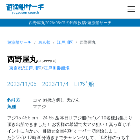
西野屋丸2026/08/07の釣果投稿-遊漁船サーチ
遊漁船サーチ
東京都
江戸川区
西野屋丸
西野屋丸
(にしのやまる)
東京都
/
江戸川区
/
江戸川乗船場
2023/11/05 2023/11/4 LTｱｼﾞ船
釣り方
コマセ(撒き餌)、天びん
魚種
マアジ
アジ15-46.5 cm 24-65 匹 本日LTアジ船(^o^)／ 10名様お集まり
頂き出船できました！ お客様の希望で大アジ狙い！真っ直ぐポ
イントに向かい、目指せ全員40㌢オーバーで開始しまし
た⁠(⁠>⁠▽⁠<⁠)⁠ﾉ 12時30分過ぎまでチャレンジして、10名様のうち半