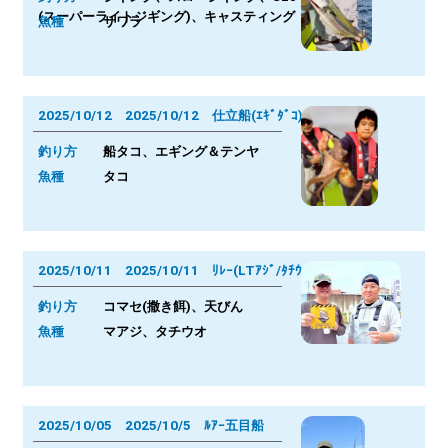
(スーパーライトジギング)、キャスティング
魚種
サワラ
2025/10/12 2025/10/12 仕立船(ｴｷﾞﾀﾞｺ)
釣り方
船タコ、エギング＆テンヤ
魚種
タコ
2025/10/11 2025/10/11 ﾘﾚｰ(LTｱｼﾞ/ﾀﾁｳｵ)
釣り方
コマセ(撒き餌)、天びん
魚種
マアジ、タチウオ
2025/10/05 2025/10/5 ﾙｱｰ五目船