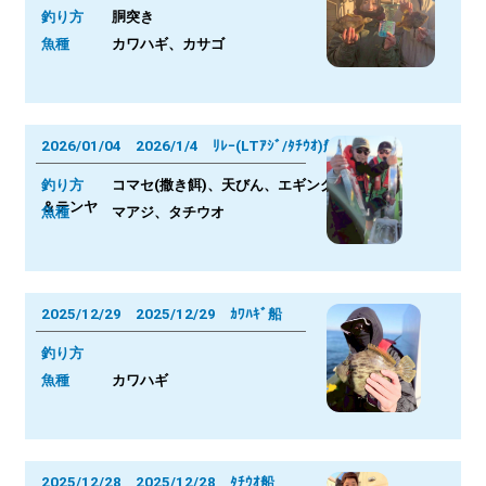
釣り方
胴突き
魚種
カワハギ、カサゴ
2026/01/04 2026/1/4 ﾘﾚｰ(LTｱｼﾞ/ﾀﾁｳｵ)船
釣り方
コマセ(撒き餌)、天びん、エギング
＆テンヤ
魚種
マアジ、タチウオ
2025/12/29 2025/12/29 ｶﾜﾊｷﾞ船
釣り方
魚種
カワハギ
2025/12/28 2025/12/28 ﾀﾁｳｵ船