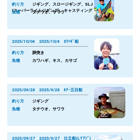
釣り方
ジギング、スロージギング、SLJ
(スーパーライトジギング)、キャスティング
魚種
タチウオ、サワラ
2025/10/04 2025/10/4 ｶﾜﾊｷﾞ船
釣り方
胴突き
魚種
カワハギ、キス、カサゴ
2025/09/28 2025/9/28 ﾙｱｰ五目船
釣り方
ジギング
魚種
タチウオ、サワラ
2025/09/27 2025/9/27 仕立船(LTｱｼﾞ)