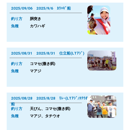
2025/09/06 2025/9/6 ｶﾜﾊｷﾞ船
釣り方
胴突き
魚種
カワハギ
2025/08/31 2025/8/31 仕立船(LTｱｼﾞ)
釣り方
コマセ(撒き餌)
魚種
マアジ
2025/08/28 2025/8/28 ﾘﾚｰ(LTｱｼﾞ/ﾀﾁｳｵ)
船
釣り方
天びん、コマセ(撒き餌)
魚種
マアジ、タチウオ