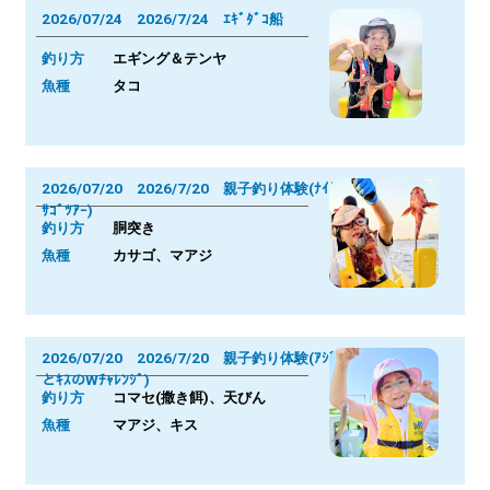
2026/07/24 2026/7/24 ｴｷﾞﾀﾞｺ船
釣り方
エギング＆テンヤ
魚種
タコ
2026/07/20 2026/7/20 親子釣り体験(ﾅｲﾄｶ
ｻｺﾞﾂｱｰ)
釣り方
胴突き
魚種
カサゴ、マアジ
2026/07/20 2026/7/20 親子釣り体験(ｱｼﾞ
とｷｽのWﾁｬﾚﾝｼﾞ)
釣り方
コマセ(撒き餌)、天びん
魚種
マアジ、キス