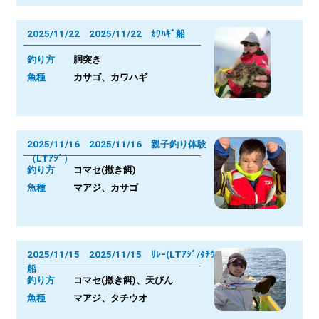
2025/11/22 2025/11/22 ｶﾜﾊｷﾞ船
釣り方
胴突き
魚種
カサゴ、カワハギ
2025/11/16 2025/11/16 親子釣り体験
（LTｱｼﾞ）
釣り方
コマセ(撒き餌)
魚種
マアジ、カサゴ
2025/11/15 2025/11/15 ﾘﾚｰ(LTｱｼﾞ/ﾀﾁｳｵ)
船
釣り方
コマセ(撒き餌)、天びん
魚種
マアジ、タチウオ