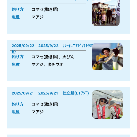
釣り方
コマセ(撒き餌)
魚種
マアジ
2025/09/22 2025/9/22 ﾘﾚｰ(LTｱｼﾞ/ﾀﾁｳｵ)
船
釣り方
コマセ(撒き餌)、天びん
魚種
マアジ、タチウオ
2025/09/21 2025/9/21 仕立船(LTｱｼﾞ)
釣り方
コマセ(撒き餌)
魚種
マアジ