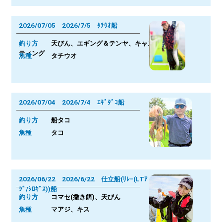
2026/07/05 2026/7/5 ﾀﾁｳｵ船
釣り方
天びん、エギング＆テンヤ、キャス
ティング
魚種
タチウオ
2026/07/04 2026/7/4 ｴｷﾞﾀﾞｺ船
釣り方
船タコ
魚種
タコ
2026/06/22 2026/6/22 仕立船(ﾘﾚｰ(LTｱ
ｼﾞ/ｼﾛｷﾞｽ))船
釣り方
コマセ(撒き餌)、天びん
魚種
マアジ、キス