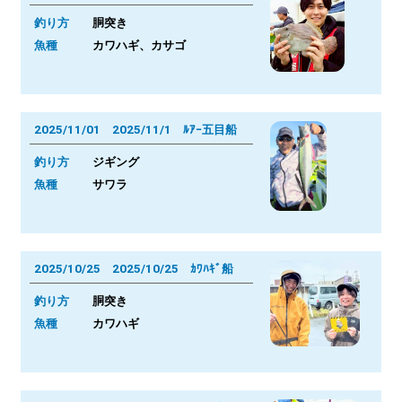
釣り方
胴突き
魚種
カワハギ、カサゴ
2025/11/01 2025/11/1 ﾙｱｰ五目船
釣り方
ジギング
魚種
サワラ
2025/10/25 2025/10/25 ｶﾜﾊｷﾞ船
釣り方
胴突き
魚種
カワハギ