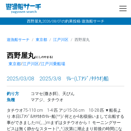
西野屋丸2026/08/07の釣果投稿-遊漁船サーチ
遊漁船サーチ
東京都
江戸川区
西野屋丸
西野屋丸
(にしのやまる)
東京都
/
江戸川区
/
江戸川乗船場
2025/03/08 2025/3/8 ﾘﾚｰ(LTｱｼﾞ/ﾀﾁｳｵ)船
釣り方
コマセ(撒き餌)、天びん
魚種
マアジ、タチウオ
タチウオ75-110 cm 1-4 匹 アジ15-26 cm 10-28 匹 ▼船長よ
り 本日LTｱｼﾞ&ﾀﾁｳｵのﾘﾚｰ船(^^)/ 何とか4名様揃いまして出船する
事ができましたm(_ _)mまずはタチウオから！ モーニングサー
ビスは無く静かなスタート(^_^;)次第に潮止まり前後の時間にな