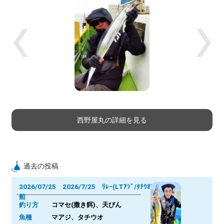
Previous
Next
西野屋丸の詳細を見る
過去の投稿
2026/07/25 2026/7/25 ﾘﾚｰ(LTｱｼﾞ/ﾀﾁｳｵ)
船
釣り方
コマセ(撒き餌)、天びん
魚種
マアジ、タチウオ