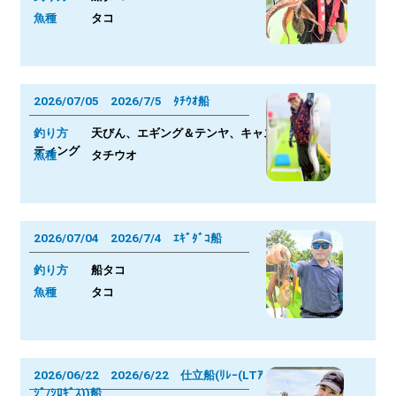
魚種
タコ
2026/07/05 2026/7/5 ﾀﾁｳｵ船
釣り方
天びん、エギング＆テンヤ、キャス
ティング
魚種
タチウオ
2026/07/04 2026/7/4 ｴｷﾞﾀﾞｺ船
釣り方
船タコ
魚種
タコ
2026/06/22 2026/6/22 仕立船(ﾘﾚｰ(LTｱ
ｼﾞ/ｼﾛｷﾞｽ))船