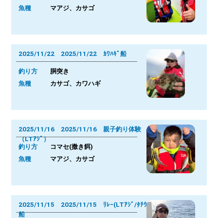
魚種
マアジ、カサゴ
2025/11/22 2025/11/22 ｶﾜﾊｷﾞ船
釣り方
胴突き
魚種
カサゴ、カワハギ
2025/11/16 2025/11/16 親子釣り体験
（LTｱｼﾞ）
釣り方
コマセ(撒き餌)
魚種
マアジ、カサゴ
2025/11/15 2025/11/15 ﾘﾚｰ(LTｱｼﾞ/ﾀﾁｳｵ)
船