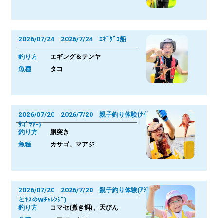
2026/07/24 2026/7/24 ｴｷﾞﾀﾞｺ船
釣り方
エギング＆テンヤ
魚種
タコ
2026/07/20 2026/7/20 親子釣り体験(ﾅｲﾄｶ
ｻｺﾞﾂｱｰ)
釣り方
胴突き
魚種
カサゴ、マアジ
2026/07/20 2026/7/20 親子釣り体験(ｱｼﾞ
とｷｽのWﾁｬﾚﾝｼﾞ)
釣り方
コマセ(撒き餌)、天びん