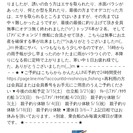
りましたが、誘いの合う方はエサを取られたり、水面バラシが
あったり、何とか型を見れたり。最後の方までオデコだった方
は、エサを取られるところまではいきますが、その先までは
中々難しかったようですが、最後の最後に釣り上げて頂き全員
無事にオデコ無く終われました(^o^;) トップ4本が２名。 そして
LTｱｼﾞにチェンジ！僚船に合流させて頂き、こちらは無事にお土
産を確保する事が出来ました(^^)vありがとうございましたm(_
_)m 外道にサバ。 いつもならもう少しやるのですが、16時から
の雨予報が少し早まったのか？たまに雨がパラつくので、本降
りになる前に定時で上がりました。寒い中１日お疲れ様でし
た。ありがとうございましたm(__)m ★－－－－－－－－－－－
－－★ ▼ご予約はこちらから かんたんLINE予約で24時間受付
https://page.line.me/?accountId=nishinoya_fishing ※再利用の方
は会員証または会員番号をお手元にご用意のうえご予約くださ
い ▼今後の出船予定 3/15(土) 仕立船 3/21(金) ﾘﾚｰ(LTｱｼﾞ/ﾀﾁｳ
ｵ)船 3/23(日) ﾘﾚｰ(LTｱｼﾞ/ﾀﾁｳｵ)船 4/20(日) 親子釣り体験 5/
3(土) 親子釣り体験 5/ 4(日) 親子釣り体験 5/ 5(祝) 親子釣り
体験 5/18(日) 親子釣り体験 ▼運休日 3/6～7 上記日程ではお
休みを頂いております。 ※別途、乗合船のみ毎週火曜日が運休
です。 ★－－－－－－－－－－－－－★