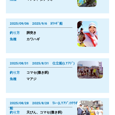
2025/09/06 2025/9/6 ｶﾜﾊｷﾞ船
釣り方
胴突き
魚種
カワハギ
2025/08/31 2025/8/31 仕立船(LTｱｼﾞ)
釣り方
コマセ(撒き餌)
魚種
マアジ
2025/08/28 2025/8/28 ﾘﾚｰ(LTｱｼﾞ/ﾀﾁｳｵ)
船
釣り方
天びん、コマセ(撒き餌)