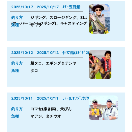
2025/10/17 2025/10/17 ﾙｱｰ五目船
釣り方
ジギング、スロージギング、SLJ
(スーパーライトジギング)、キャスティング
魚種
サワラ
2025/10/12 2025/10/12 仕立船(ｴｷﾞﾀﾞｺ)
釣り方
船タコ、エギング＆テンヤ
魚種
タコ
2025/10/11 2025/10/11 ﾘﾚｰ(LTｱｼﾞ/ﾀﾁｳｵ)
釣り方
コマセ(撒き餌)、天びん
魚種
マアジ、タチウオ