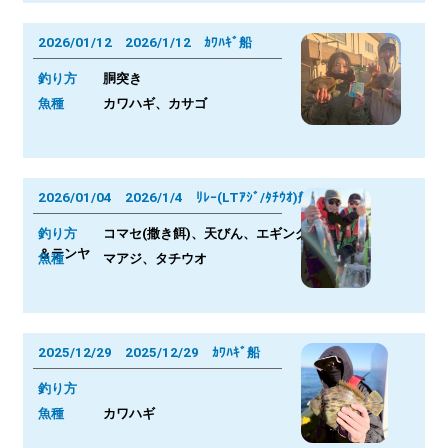
2026/01/12 2026/1/12 ｶﾜﾊｷﾞ船
釣り方
胴突き
魚種
カワハギ、カサゴ
2026/01/04 2026/1/4 ﾘﾚｰ(LTｱｼﾞ/ﾀﾁｳｵ)船
釣り方
コマセ(撒き餌)、天びん、エギング
＆テンヤ
魚種
マアジ、タチウオ
2025/12/29 2025/12/29 ｶﾜﾊｷﾞ船
釣り方
魚種
カワハギ