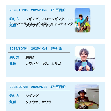
2025/10/05 2025/10/5 ﾙｱｰ五目船
釣り方
ジギング、スロージギング、SLJ
(スーパーライトジギング)、キャスティング
魚種
タチウオ、サワラ
2025/10/04 2025/10/4 ｶﾜﾊｷﾞ船
釣り方
胴突き
魚種
カワハギ、キス、カサゴ
2025/09/28 2025/9/28 ﾙｱｰ五目船
釣り方
ジギング
魚種
タチウオ、サワラ