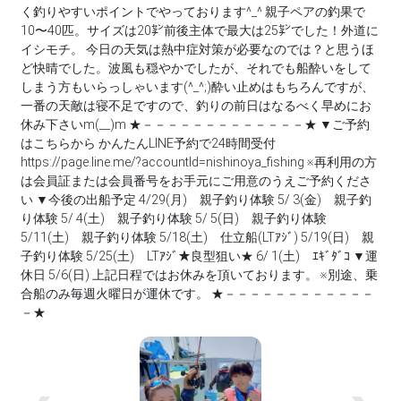
く釣りやすいポイントでやっております^⁠_⁠^ 親子ペアの釣果で
10〜40匹。サイズは20㌢前後主体で最大は25㌢でした！外道に
イシモチ。 今日の天気は熱中症対策が必要なのでは？と思うほ
ど快晴でした。波風も穏やかでしたが、それでも船酔いをして
しまう方もいらっしゃいます(^_^;)酔い止めはもちろんですが、
一番の天敵は寝不足ですので、釣りの前日はなるべく早めにお
休み下さいm(__)m ★－－－－－－－－－－－－－★ ▼ご予約
はこちらから かんたんLINE予約で24時間受付
https://page.line.me/?accountId=nishinoya_fishing ※再利用の方
は会員証または会員番号をお手元にご用意のうえご予約くださ
い ▼今後の出船予定 4/29(月) 親子釣り体験 5/ 3(金) 親子釣
り体験 5/ 4(土) 親子釣り体験 5/ 5(日) 親子釣り体験
5/11(土) 親子釣り体験 5/18(土) 仕立船(LTｱｼﾞ) 5/19(日) 親
子釣り体験 5/25(土) LTｱｼﾞ★良型狙い★ 6/ 1(土) ｴｷﾞﾀﾞｺ ▼運
休日 5/6(日) 上記日程ではお休みを頂いております。 ※別途、乗
合船のみ毎週火曜日が運休です。 ★－－－－－－－－－－－－
－★