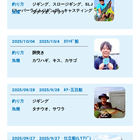
釣り方
ジギング、スロージギング、SLJ
(スーパーライトジギング)、キャスティング
魚種
タチウオ、サワラ
2025/10/04 2025/10/4 ｶﾜﾊｷﾞ船
釣り方
胴突き
魚種
カワハギ、キス、カサゴ
2025/09/28 2025/9/28 ﾙｱｰ五目船
釣り方
ジギング
魚種
タチウオ、サワラ
2025/09/27 2025/9/27 仕立船(LTｱｼﾞ)