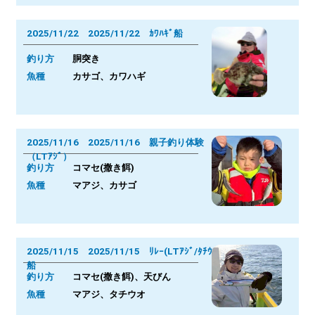
2025/11/22 2025/11/22 ｶﾜﾊｷﾞ船
釣り方
胴突き
魚種
カサゴ、カワハギ
2025/11/16 2025/11/16 親子釣り体験
（LTｱｼﾞ）
釣り方
コマセ(撒き餌)
魚種
マアジ、カサゴ
2025/11/15 2025/11/15 ﾘﾚｰ(LTｱｼﾞ/ﾀﾁｳｵ)
船
釣り方
コマセ(撒き餌)、天びん
魚種
マアジ、タチウオ