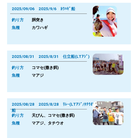
2025/09/06 2025/9/6 ｶﾜﾊｷﾞ船
釣り方
胴突き
魚種
カワハギ
2025/08/31 2025/8/31 仕立船(LTｱｼﾞ)
釣り方
コマセ(撒き餌)
魚種
マアジ
2025/08/28 2025/8/28 ﾘﾚｰ(LTｱｼﾞ/ﾀﾁｳｵ)
船
釣り方
天びん、コマセ(撒き餌)
魚種
マアジ、タチウオ