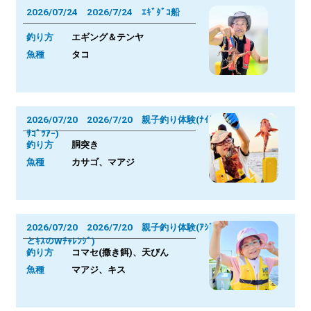
2026/07/24 2026/7/24 ｴｷﾞﾀﾞｺ船
釣り方
エギング＆テンヤ
魚種
タコ
2026/07/20 2026/7/20 親子釣り体験(ﾅｲﾄｶ
ｻｺﾞﾂｱｰ)
釣り方
胴突き
魚種
カサゴ、マアジ
2026/07/20 2026/7/20 親子釣り体験(ｱｼﾞ
とｷｽのWﾁｬﾚﾝｼﾞ)
釣り方
コマセ(撒き餌)、天びん
魚種
マアジ、キス