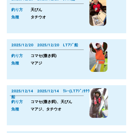
釣り方
天びん
魚種
タチウオ
2025/12/20 2025/12/20 LTｱｼﾞ船
釣り方
コマセ(撒き餌)
魚種
マアジ
2025/12/14 2025/12/14 ﾘﾚｰ(LTｱｼﾞ/ﾀﾁｳｵ)
船
釣り方
コマセ(撒き餌)、天びん
魚種
マアジ、タチウオ