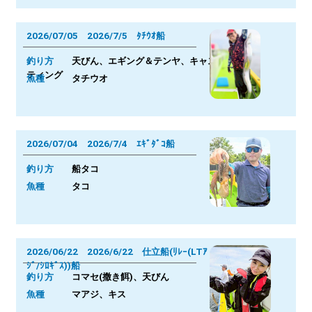
2026/07/05 2026/7/5 ﾀﾁｳｵ船
釣り方
天びん、エギング＆テンヤ、キャス
ティング
魚種
タチウオ
2026/07/04 2026/7/4 ｴｷﾞﾀﾞｺ船
釣り方
船タコ
魚種
タコ
2026/06/22 2026/6/22 仕立船(ﾘﾚｰ(LTｱ
ｼﾞ/ｼﾛｷﾞｽ))船
釣り方
コマセ(撒き餌)、天びん
魚種
マアジ、キス