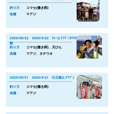
釣り方
コマセ(撒き餌)
魚種
マアジ
2025/09/22 2025/9/22 ﾘﾚｰ(LTｱｼﾞ/ﾀﾁｳｵ)
船
釣り方
コマセ(撒き餌)、天びん
魚種
マアジ、タチウオ
2025/09/21 2025/9/21 仕立船(LTｱｼﾞ)
釣り方
コマセ(撒き餌)
魚種
マアジ