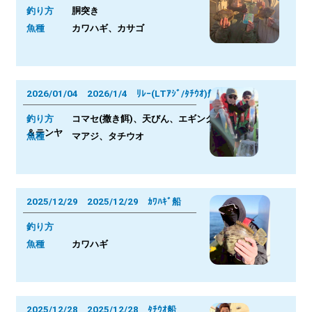
釣り方
胴突き
魚種
カワハギ、カサゴ
2026/01/04 2026/1/4 ﾘﾚｰ(LTｱｼﾞ/ﾀﾁｳｵ)船
釣り方
コマセ(撒き餌)、天びん、エギング
＆テンヤ
魚種
マアジ、タチウオ
2025/12/29 2025/12/29 ｶﾜﾊｷﾞ船
釣り方
魚種
カワハギ
2025/12/28 2025/12/28 ﾀﾁｳｵ船