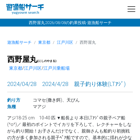
西野屋丸2026/08/08の釣果投稿-遊漁船サーチ
遊漁船サーチ
東京都
江戸川区
西野屋丸
西野屋丸
(にしのやまる)
東京都
/
江戸川区
/
江戸川乗船場
2024/04/28 2024/4/28 親子釣り体験(LTｱｼﾞ)
釣り方
コマセ(撒き餌)、天びん
魚種
マアジ
アジ18-25 cm 10-40 匹 ▼船長より 本日LTｱｼﾞの親子ペア船
(^o^)／ 最初のポイントでイカリを下ろして、レクチャーをしな
がら釣り開始！お子さんだけでなく、親御さんも船釣り初挑戦
の方が多く参加される親子ﾍﾟｱ船ですので、基本的に揺れが少な