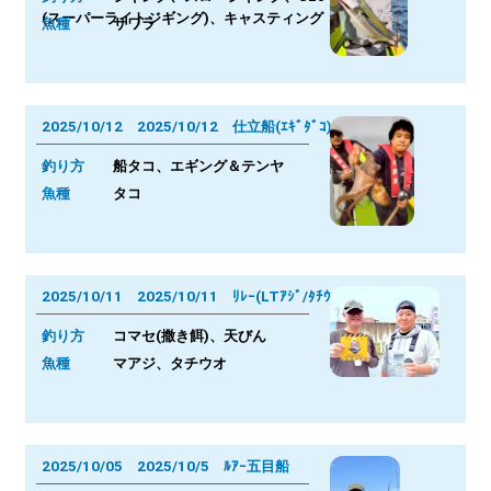
(スーパーライトジギング)、キャスティング
魚種
サワラ
2025/10/12 2025/10/12 仕立船(ｴｷﾞﾀﾞｺ)
釣り方
船タコ、エギング＆テンヤ
魚種
タコ
2025/10/11 2025/10/11 ﾘﾚｰ(LTｱｼﾞ/ﾀﾁｳｵ)
釣り方
コマセ(撒き餌)、天びん
魚種
マアジ、タチウオ
2025/10/05 2025/10/5 ﾙｱｰ五目船