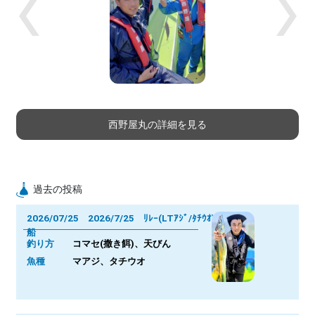
Previous
Next
西野屋丸の詳細を見る
過去の投稿
2026/07/25 2026/7/25 ﾘﾚｰ(LTｱｼﾞ/ﾀﾁｳｵ)
船
釣り方
コマセ(撒き餌)、天びん
魚種
マアジ、タチウオ