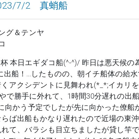
2023/7/2 真蛸船
ング＆テンヤ
コ
kg 1-9 杯 本日エギダコ船(^-^)/ 昨日は悪
に出船！…したものの、朝イチ船体の給
くアクシデントに見舞われ(*_*;イカリ
かんやで勝手に外れて、1時間30分遅れの
富岡に向かう予定でしたが先に向かった僚
)それならば出船もかなり遅れたので近場の
見れて、バラシも目立ちましたが貸し竿