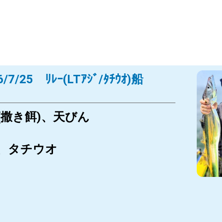
/7/25 ﾘﾚｰ(LTｱｼﾞ/ﾀﾁｳｵ)船
(撒き餌)、天びん
、タチウオ