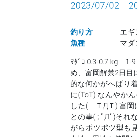
2023/07/02 
釣り方
エギ
魚種
マダ
ﾏﾀﾞｺ 0.3-0.7 
め、富岡解禁2日目
的な何かがへばり着
に(ToT) なんや
した( ＴДＴ) 
との事( ; ﾟДﾟ
がらポツポツ型も