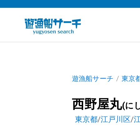
遊漁船サーチ
東京
西野屋丸
(に
東京都
/
江戸川区
/