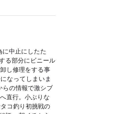
天候の為に中止にしたた
水する部分にビニール
を卸し修理をする事
出船になってしまいま
船からの情報で激シブ
東沖へ直行。小ぶりな
でタコ釣り初挑戦の