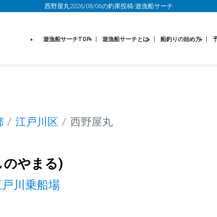
西野屋丸2026/08/06の釣果投稿-遊漁船サーチ
遊漁船サーチTOP
遊漁船サーチとは
船釣りの始め方
都
江戸川区
西野屋丸
しのやまる)
江戸川乗船場