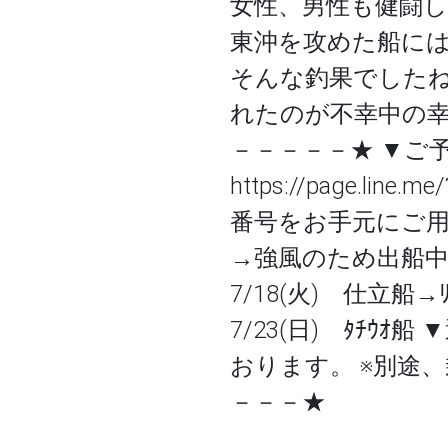
女性、男性も健闘しオ
東沖を攻めた船に
そんな釣果でしたね
れたのが不幸中の幸
－－－－－★ ▼ご予
https://page.lin
番号をお手元にご用意
→強風のため出船中止と
7/18(火) 仕立船→
7/23(日) ﾀﾁｳｵ
おります。 ※別途
－－－★