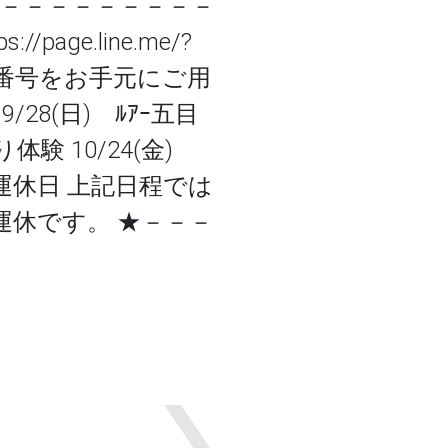
－－－－－－－－－－－
ge.line.me/?
たは会員番号をお手元にご用
28(日) ﾙｱｰ五目
釣り体験 10/24(金)
験 ▼運休日 上記日程では
運休です。 ★－－－