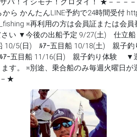
外道にサバ！イシモチ！クロダイ！ ★－－
かんたんLINE予約で24時間受付 https://pa
shinoya_fishing ※再利用の方は会員証ま
 ▼今後の出船予定 9/27(土) 仕立船 9/
ﾞ船 10/5(日) ﾙｱｰ五目船 10/18(土) 親子
(土) ﾙｱｰ五目船 11/16(日) 親子釣り体
ます。 ※別途、乗合船のみ毎週火曜日が
－★