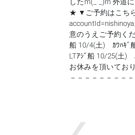
したm(_ _)m 
★ ▼ご予約はこちらから 
accountId=ni
意のうえご予約ください
船 10/4(土) ｶﾜﾊｷ
LTｱｼﾞ船 10/25
お休みを頂いており
－－－－－－－－－