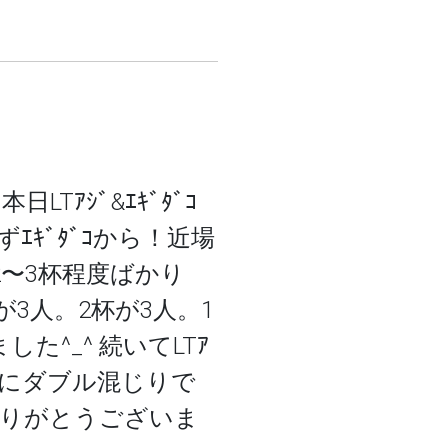
本日LTｱｼﾞ&ｴｷﾞﾀﾞｺ
まずｴｷﾞﾀﾞｺから！近場
〜3杯程度ばかり
が3人。2杯が3人。1
⁠_⁠^ 続いてLTｱ
体にダブル混じりで
ありがとうございま