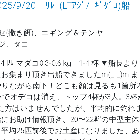
25/9/20 ﾘﾚｰ(LTｱｼﾞ/ｴｷﾞﾀﾞｺ)船
セ(撒き餌)、エギング＆テンヤ
ジ、タコ
34 匹 マダコ0.3-0.6 kg 1-4 杯 ▼船長より 
11名様お集まり頂き出船できましたm(_ _)m 
りながら南下！どこも顔は見るも1箇所2
で稼いでオデコは消え、トップ4杯が3人。3杯
方はいませんでしたが、平均的に釣れました^
僚船にお助け情報頂き、20〜22㌢の中型主
平均25匹前後でお土産になりました、