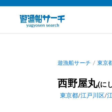
遊漁船サーチ
東京
西野屋丸
(に
東京都
/
江戸川区
/