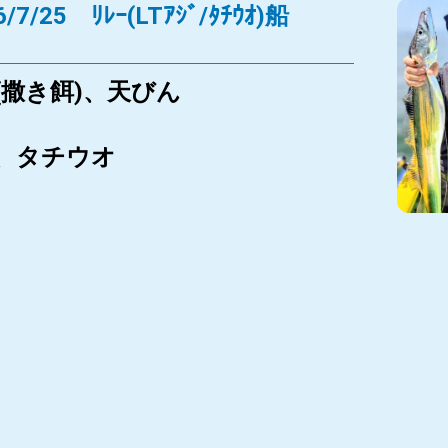
/7/25 ﾘﾚｰ(LTｱｼﾞ/ﾀﾁｳｵ)船
(撒き餌)、天びん
、タチウオ