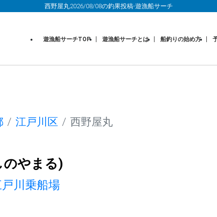
西野屋丸2026/08/08の釣果投稿-遊漁船サーチ
遊漁船サーチTOP
遊漁船サーチとは
船釣りの始め方
都
江戸川区
西野屋丸
しのやまる)
江戸川乗船場