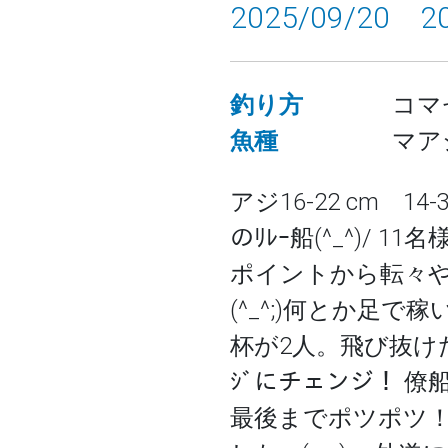
2025/09/20 20
釣り方
コマ
魚種
マア
アジ16-22 cm 14-
のﾘﾚｰ船(^_^)/ 
ポイントから転々や
(^_^;)何とか足
杯が2人。飛び抜けた
ｼﾞにチェンジ！ 
最後までポツポツ！