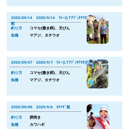
2025/09/14 2025/9/14 ﾘﾚｰ(LTｱｼﾞ/ﾀﾁｳｵ)
船
釣り方
コマセ(撒き餌)、天びん
魚種
マアジ、タチウオ
2025/09/07 2025/9/7 ﾘﾚｰ(LTｱｼﾞ/ﾀﾁｳｵ)船
釣り方
コマセ(撒き餌)、天びん
魚種
マアジ、タチウオ
2025/09/06 2025/9/6 ｶﾜﾊｷﾞ船
釣り方
胴突き
魚種
カワハギ