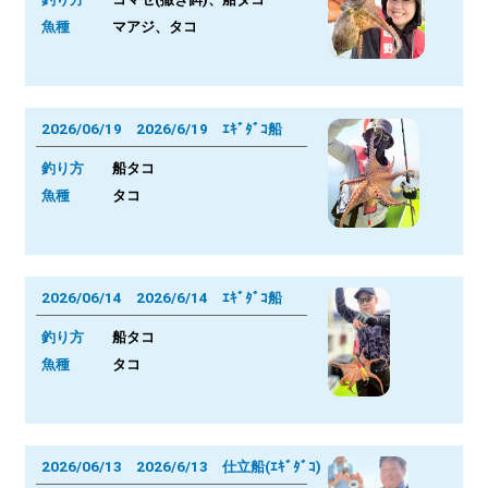
魚種
マアジ、タコ
2026/06/19 2026/6/19 ｴｷﾞﾀﾞｺ船
釣り方
船タコ
魚種
タコ
2026/06/14 2026/6/14 ｴｷﾞﾀﾞｺ船
釣り方
船タコ
魚種
タコ
2026/06/13 2026/6/13 仕立船(ｴｷﾞﾀﾞｺ)