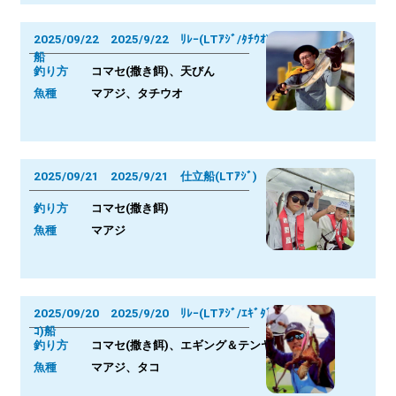
2025/09/22 2025/9/22 ﾘﾚｰ(LTｱｼﾞ/ﾀﾁｳｵ)
船
釣り方
コマセ(撒き餌)、天びん
魚種
マアジ、タチウオ
2025/09/21 2025/9/21 仕立船(LTｱｼﾞ)
釣り方
コマセ(撒き餌)
魚種
マアジ
2025/09/20 2025/9/20 ﾘﾚｰ(LTｱｼﾞ/ｴｷﾞﾀﾞ
ｺ)船
釣り方
コマセ(撒き餌)、エギング＆テンヤ
魚種
マアジ、タコ