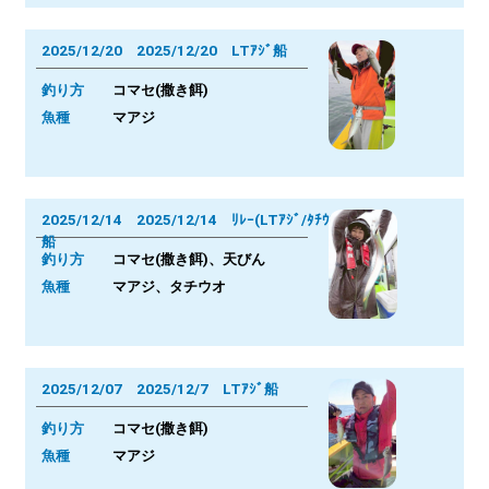
2025/12/20 2025/12/20 LTｱｼﾞ船
釣り方
コマセ(撒き餌)
魚種
マアジ
2025/12/14 2025/12/14 ﾘﾚｰ(LTｱｼﾞ/ﾀﾁｳｵ)
船
釣り方
コマセ(撒き餌)、天びん
魚種
マアジ、タチウオ
2025/12/07 2025/12/7 LTｱｼﾞ船
釣り方
コマセ(撒き餌)
魚種
マアジ