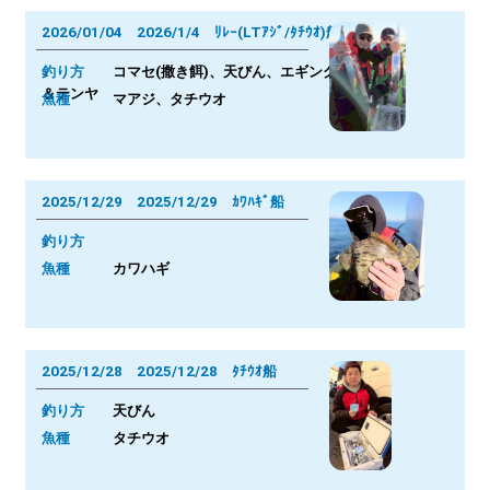
2026/01/04 2026/1/4 ﾘﾚｰ(LTｱｼﾞ/ﾀﾁｳｵ)船
釣り方
コマセ(撒き餌)、天びん、エギング
＆テンヤ
魚種
マアジ、タチウオ
2025/12/29 2025/12/29 ｶﾜﾊｷﾞ船
釣り方
魚種
カワハギ
2025/12/28 2025/12/28 ﾀﾁｳｵ船
釣り方
天びん
魚種
タチウオ