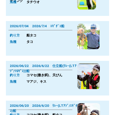
ティング
魚種
タチウオ
2026/07/04 2026/7/4 ｴｷﾞﾀﾞｺ船
釣り方
船タコ
魚種
タコ
2026/06/22 2026/6/22 仕立船(ﾘﾚｰ(LTｱ
ｼﾞ/ｼﾛｷﾞｽ))船
釣り方
コマセ(撒き餌)、天びん
魚種
マアジ、キス
2026/06/20 2026/6/20 ﾘﾚｰ(LTｱｼﾞ/ｴｷﾞﾀﾞ
ｺ)船
釣り方
コマセ(撒き餌)、船タコ