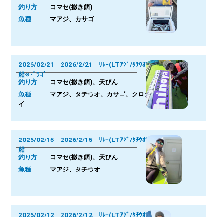
釣り方
コマセ(撒き餌)
魚種
マアジ、カサゴ
2026/02/21 2026/2/21 ﾘﾚｰ(LTｱｼﾞ/ﾀﾁｳｵ)
船※ﾄﾞﾗｺﾞ
釣り方
コマセ(撒き餌)、天びん
魚種
マアジ、タチウオ、カサゴ、クロダ
イ
2026/02/15 2026/2/15 ﾘﾚｰ(LTｱｼﾞ/ﾀﾁｳｵ)
船
釣り方
コマセ(撒き餌)、天びん
魚種
マアジ、タチウオ
2026/02/12 2026/2/12 ﾘﾚｰ(LTｱｼﾞ/ﾀﾁｳｵ)