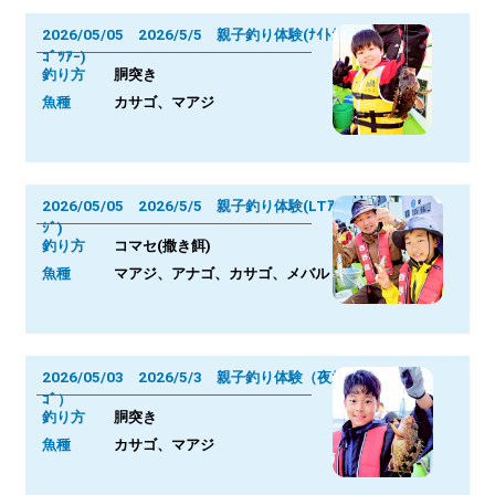
2026/05/05 2026/5/5 親子釣り体験(ﾅｲﾄｶｻ
ｺﾞﾂｱｰ)
釣り方
胴突き
魚種
カサゴ、マアジ
2026/05/05 2026/5/5 親子釣り体験(LTｱ
ｼﾞ)
釣り方
コマセ(撒き餌)
魚種
マアジ、アナゴ、カサゴ、メバル
2026/05/03 2026/5/3 親子釣り体験（夜ｶｻ
ｺﾞ）
釣り方
胴突き
魚種
カサゴ、マアジ