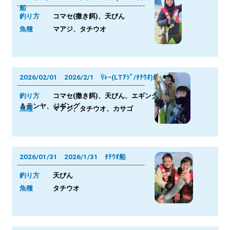
船
釣り方
コマセ(撒き餌)、天びん
魚種
マアジ、タチウオ
2026/02/01 2026/2/1 ﾘﾚｰ(LTｱｼﾞ/ﾀﾁｳｵ)船
釣り方
コマセ(撒き餌)、天びん、エギング
＆テンヤ、ジギング
魚種
マアジ、タチウオ、カサゴ
2026/01/31 2026/1/31 ﾀﾁｳｵ船
釣り方
天びん
魚種
タチウオ