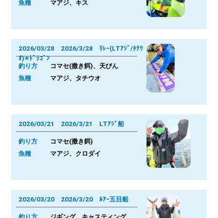
魚種
マアジ、キス
2026/03/28 2026/3/28 ﾘﾚｰ(LTｱｼﾞ/ﾀﾁｳ
ｵ)※ﾄﾞﾗｺﾞﾝ
釣り方
コマセ(撒き餌)、天びん
魚種
マアジ、タチウオ
2026/03/21 2026/3/21 LTｱｼﾞ船
釣り方
コマセ(撒き餌)
魚種
マアジ、クロダイ
2026/03/20 2026/3/20 ﾙｱｰ五目船
釣り方
ジギング、キャスティング