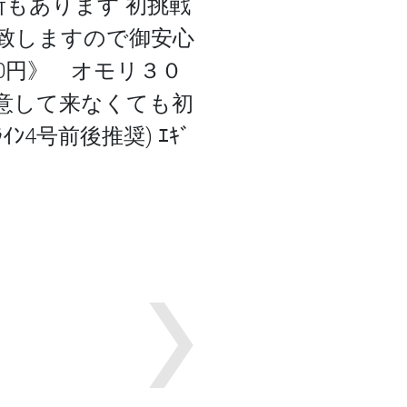
もあります 初挑戦
ｰ致しますので御安心
0円》 オモリ３０
用意して来なくても初
4号前後推奨) ｴｷﾞ
Next