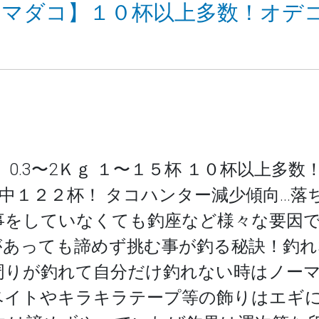
09 【マダコ】１０杯以上多数！オ
 0.3〜2Ｋｇ １〜１５杯 １０杯以上多
中１２２杯！ タコハンター減少傾向…落
事をしていなくても釣座など様々な要因
があっても諦めず挑む事が釣る秘訣！釣れ
周りが釣れて自分だけ釣れない時はノー
ベイトやキラキラテープ等の飾りはエギ