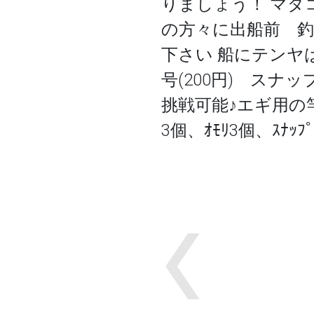
りましょう！ マダ
の方々に出船前 釣
下さい 船にテンヤ
号(200円) スナ
挑戦可能♪エギ用の竿
3個、ｵﾓﾘ3個、ｽﾅｯ
Previous