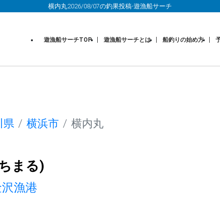
横内丸2026/08/07の釣果投稿-遊漁船サーチ
遊漁船サーチTOP
遊漁船サーチとは
船釣りの始め方
川県
横浜市
横内丸
ちまる)
金沢漁港