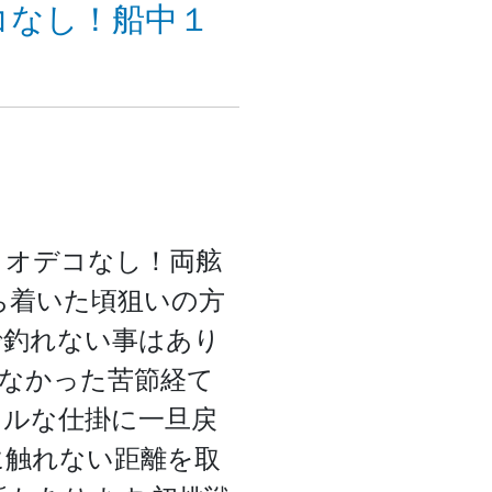
デコなし！船中１
数！オデコなし！両舷
ち着いた頃狙いの方
で釣れない事はあり
なかった苦節経て
マルな仕掛に一旦戻
に触れない距離を取