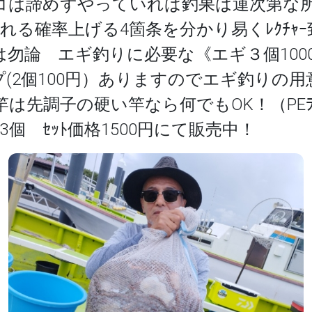
コは諦めずやっていれば釣果は運次第な所
れる確率上げる4箇条を分かり易くﾚｸﾁｬ
は勿論 エギ釣りに必要な《エギ３個100
ップ(2個100円）ありますのでエギ釣りの
は先調子の硬い竿なら何でもOK！（PEﾗｲﾝ
ﾌﾟ3個 ｾｯﾄ価格1500円にて販売中！