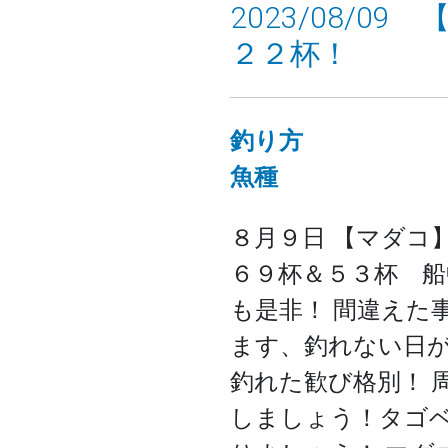
2023/08/
２２杯！
釣り方
魚種
８月９日 【マダコ】
６９杯＆５３杯 船
も是非！ 間違えた
ます、釣れない日
釣れた歓び格別！ 
しましょう！タゴ