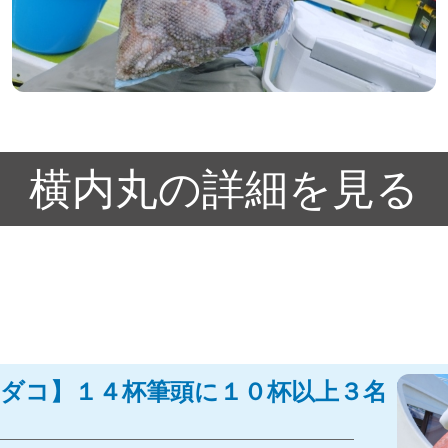
横内丸の詳細を見る
4 【マダコ】１４杯筆頭に１０杯以上３名！