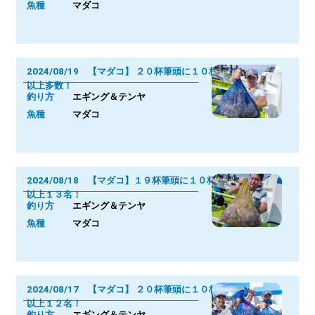
魚種
マダコ
2024/08/19 【マダコ】 ２０杯筆頭に１０杯
以上多数！
釣り方
エギング＆テンヤ
魚種
マダコ
2024/08/18 【マダコ】１９杯筆頭に１０杯
以上１３名！
釣り方
エギング＆テンヤ
魚種
マダコ
2024/08/17 【マダコ】 ２０杯筆頭に１０杯
以上１２名！
釣り方
エギング＆テンヤ