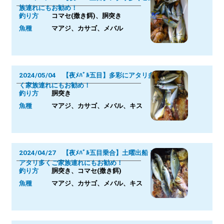
族連れにもお勧め！
釣り方
コマセ(撒き餌)、胴突き
魚種
マアジ、カサゴ、メバル
2024/05/04 【夜ﾒﾊﾞﾙ五目】多彩にアタリ多
く家族連れにもお勧め！
釣り方
胴突き
魚種
マアジ、カサゴ、メバル、キス
2024/04/27 【夜ﾒﾊﾞﾙ五目乗合】土曜出船！
アタリ多くご家族連れにもお勧め！
釣り方
胴突き、コマセ(撒き餌)
魚種
マアジ、カサゴ、メバル、キス