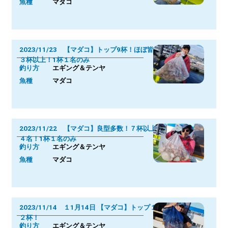
魚種
マダコ
2023/11/23 【マダコ】トップ9杯！ほぼ皆様
３杯以上！1杯１名のみ
釣り方
エギング＆テンヤ
魚種
マダコ
2023/11/22 【マダコ】良型多数！７杯以上
４名！1杯１名のみ
釣り方
エギング＆テンヤ
魚種
マダコ
2023/11/14 １1月14日 【マダコ】トップ１
２杯！
釣り方
エギング＆テンヤ