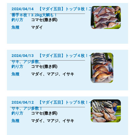
2024/04/14 【マダイ五目】トップ９枚！二
番手８枚！3.2kg大鯛も！
釣り方
コマセ(撒き餌)
魚種
マダイ
2024/04/13 【マダイ五目】トップ４枚！イ
サキ、アジ多数、
釣り方
コマセ(撒き餌)
魚種
マダイ、マアジ、イサキ
2024/04/12 【マダイ五目】トップ５枚！イ
サキ、アジ多数！
釣り方
コマセ(撒き餌)
魚種
マダイ、マアジ、イサキ