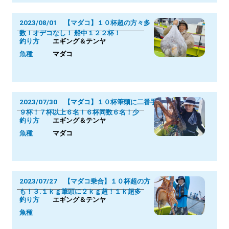
2023/08/01 【マダコ】１０杯超の方々多
数！オデコなし！ 船中１２２杯！
釣り方
エギング＆テンヤ
魚種
マダコ
2023/07/30 【マダコ】１０杯筆頭に二番手
９杯！７杯以上６名！６杯同数６名！少
釣り方
エギング＆テンヤ
魚種
マダコ
2023/07/27 【マダコ乗合】１０杯超の方
も！３.１ｋｇ筆頭に２ｋｇ超！１ｋ超多
釣り方
エギング＆テンヤ
魚種