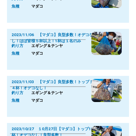
魚種
マダコ
2023/11/06 【マダコ】良型多数！オデコな
し！ほぼ皆様５杯以上！1杯は１名のみ
釣り方
エギング＆テンヤ
魚種
マダコ
2023/11/03 【マダコ】良型多数！トップ１
４杯！オデコなし！
釣り方
エギング＆テンヤ
魚種
マダコ
2023/10/27 １0月27日【マダコ】トップ12
杯！オデコなし！良型多数！