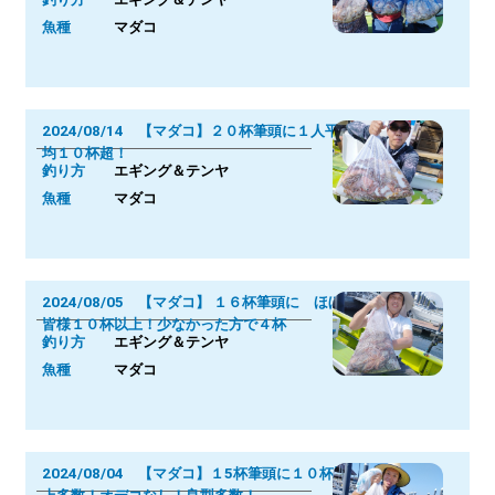
魚種
マダコ
2024/08/14 【マダコ】２０杯筆頭に１人平
均１０杯超！
釣り方
エギング＆テンヤ
魚種
マダコ
2024/08/05 【マダコ】 １６杯筆頭に ほぼ
皆様１０杯以上！少なかった方で４杯
釣り方
エギング＆テンヤ
魚種
マダコ
2024/08/04 【マダコ】１5杯筆頭に１０杯以