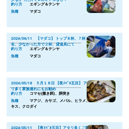
釣り方
エギング＆テンヤ
魚種
マダコ
2024/06/11 【マダコ】 トップ８杯、７杯２
名、少なかった方で２杯、貸道具にて
釣り方
エギング＆テンヤ
魚種
マダコ
2024/05/18 ５月１８日 【夜ﾒﾊﾞﾙ五目】 アタ
リ多く家族連れにもお勧め
釣り方
コマセ(撒き餌)、胴突き
魚種
マアジ、カサゴ、メバル、ヒラメ、
キス、クロダイ
2024/05/11 【夜ﾒﾊﾞﾙ五目】アタリ多くご家