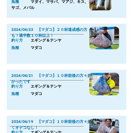
魚種
マダイ、マサバ、マアジ、キス、カ
サゴ、メバル
2024/06/23 【マダコ】２０杯達成感の方
も！過半数１０杯以上！
釣り方
エギング＆テンヤ
魚種
マダコ
2024/06/21 【マダコ】１０杯前後の方々多
かったです
釣り方
エギング＆テンヤ
魚種
マダコ
2024/06/19 【マダコ】１０杯前後の方々多
くオデコなし！
釣り方
エギング＆テンヤ