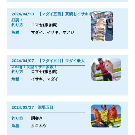
2024/04/10 【マダイ五目】真鯛もイサキも
好調！
釣り方
コマセ(撒き餌)
魚種
マダイ、イサキ、マアジ
2024/04/07 【マダイ五目】マダイ最大
2.6kg！良型イサキ多数！
釣り方
コマセ(撒き餌)
魚種
イサキ、マダイ
2024/03/27 深場五目
釣り方
胴突き
魚種
クロムツ