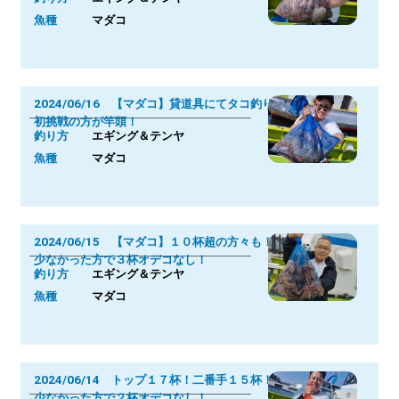
魚種
マダコ
2024/06/16 【マダコ】貸道具にてタコ釣り
初挑戦の方が竿頭！
釣り方
エギング＆テンヤ
魚種
マダコ
2024/06/15 【マダコ】１０杯超の方々も！
少なかった方で３杯オデコなし！
釣り方
エギング＆テンヤ
魚種
マダコ
2024/06/14 トップ１７杯！二番手１５杯！
少なかった方で２杯オデコなし！