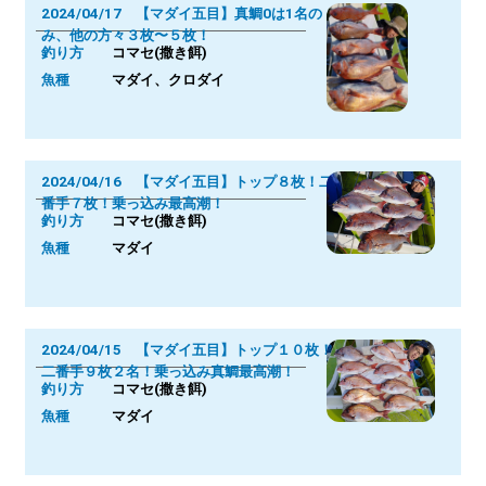
2024/04/17 【マダイ五目】真鯛0は1名の
み、他の方々３枚〜５枚！
釣り方
コマセ(撒き餌)
魚種
マダイ、クロダイ
2024/04/16 【マダイ五目】トップ８枚！二
番手７枚！乗っ込み最高潮！
釣り方
コマセ(撒き餌)
魚種
マダイ
2024/04/15 【マダイ五目】トップ１０枚！
二番手９枚２名！乗っ込み真鯛最高潮！
釣り方
コマセ(撒き餌)
魚種
マダイ