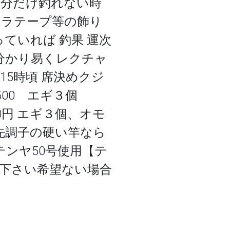
自分だけ釣れない時
キラテープ等の飾り
ていれば 釣果 運次
分かり易くレクチャ
15時頃 席決めクジ
500 エギ３個
0円 エギ３個、オモ
先調子の硬い竿なら
 テンヤ50号使用【テ
え下さい希望ない場合