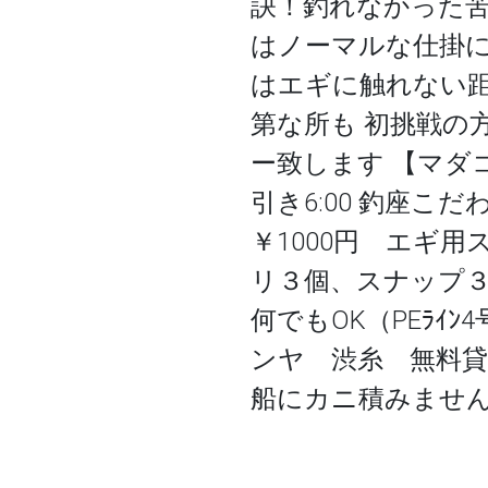
訣！釣れなかった苦
はノーマルな仕掛
はエギに触れない距
第な所も 初挑戦の
ー致します 【マダコ
引き6:00 釣座こ
￥1000円 エギ用
リ３個、スナップ３
何でもOK（PEﾗｲ
ンヤ 渋糸 無料貸
船にカニ積みませ