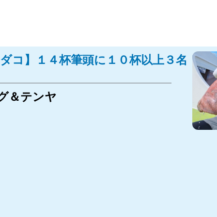
4 【マダコ】１４杯筆頭に１０杯以上３名！
グ＆テンヤ