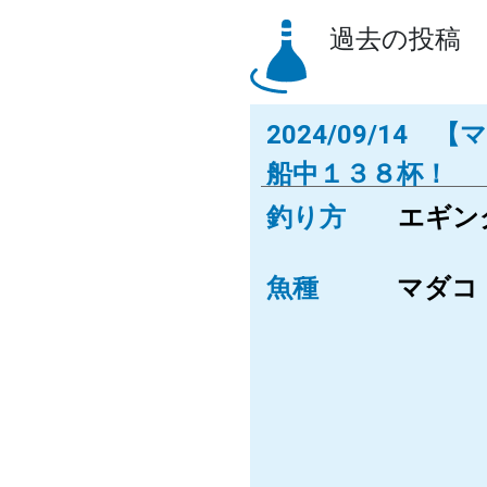
過去の投稿
2024/09/1
船中１３８杯！
釣り方
エギン
魚種
マダコ