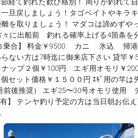
節経て釣れた歓び格別！ 周りが釣れて
に一旦戻しましょう！タゴベイトやキラ
離を取りましょう！ マダコは諦めずやっ
方々に出船前 釣れる確率上げる4箇条を
乗合】 料金￥9500 カニ 氷込 帰港
だわらない方は7時迄に御来店下さい 貸竿￥
スナップ２個￥100円 エギ用オモリ￥20
個セット価格￥１５００円 ｴｷﾞ用の竿は
ﾝ4号前後推奨） エギ25〜30号オモリ使用
有】 テンヤ釣り予定の方は当日朝お伝
ん