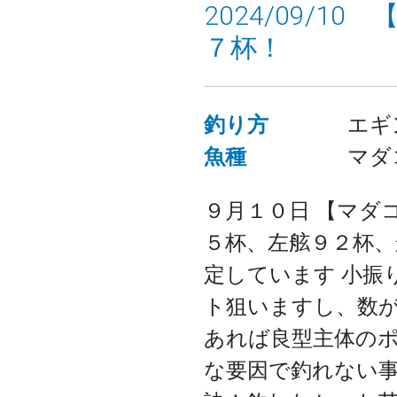
2024/09/
７杯！
釣り方
エギ
魚種
マダ
９月１０日 【マダコ】
５杯、左舷９２杯、
定しています 小振
ト狙いますし、数
あれば良型主体のポ
な要因で釣れない