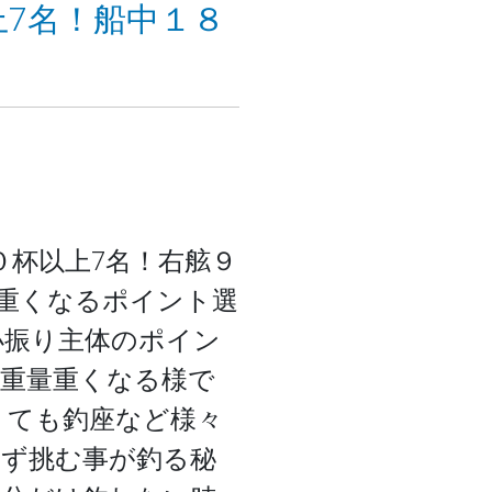
以上7名！船中１８
に１０杯以上7名！右舷９
量重くなるポイント選
小振り主体のポイン
重量重くなる様で
くても釣座など様々
ず挑む事が釣る秘