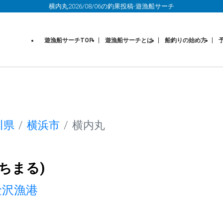
横内丸2026/08/06の釣果投稿-遊漁船サーチ
遊漁船サーチTOP
遊漁船サーチとは
船釣りの始め方
川県
横浜市
横内丸
ちまる)
金沢漁港