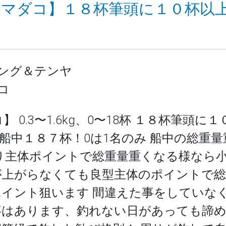
10 【マダコ】１８杯筆頭に１０杯
ング＆テンヤ
コ
 0.3〜1.6kg、0〜18杯 １８杯筆頭
船中１８７杯！0は1名のみ 船中の総重
り主体ポイントで総重量重くなる様なら
が上がらなくても良型主体のポイントで総
イント狙います 間違えた事をしていな
事はあります、釣れない日があっても諦め