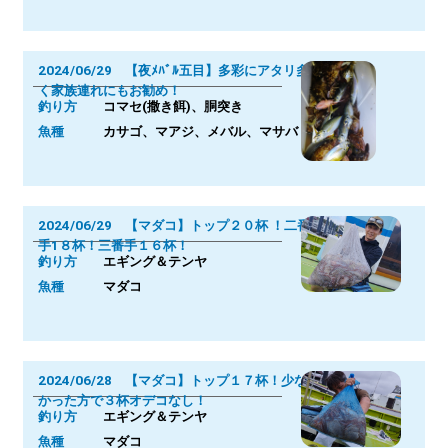
2024/06/29 【夜ﾒﾊﾞﾙ五目】多彩にアタリ多
く家族連れにもお勧め！
釣り方
コマセ(撒き餌)、胴突き
魚種
カサゴ、マアジ、メバル、マサバ
2024/06/29 【マダコ】トップ２０杯 ！二番
手1８杯！三番手１６杯！
釣り方
エギング＆テンヤ
魚種
マダコ
2024/06/28 【マダコ】トップ１７杯！少な
かった方で３杯オデコなし！
釣り方
エギング＆テンヤ
魚種
マダコ