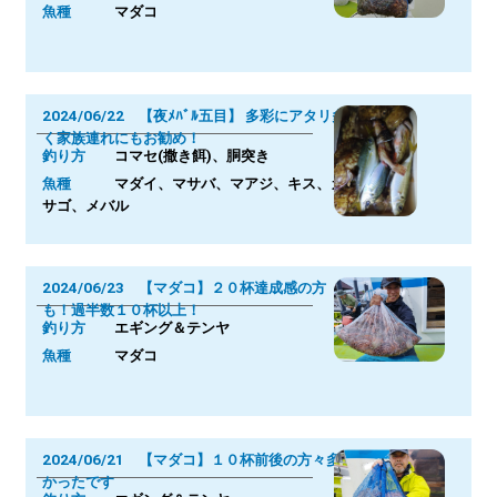
魚種
マダコ
2024/06/22 【夜ﾒﾊﾞﾙ五目】 多彩にアタリ多
く家族連れにもお勧め！
釣り方
コマセ(撒き餌)、胴突き
魚種
マダイ、マサバ、マアジ、キス、カ
サゴ、メバル
2024/06/23 【マダコ】２０杯達成感の方
も！過半数１０杯以上！
釣り方
エギング＆テンヤ
魚種
マダコ
2024/06/21 【マダコ】１０杯前後の方々多
かったです