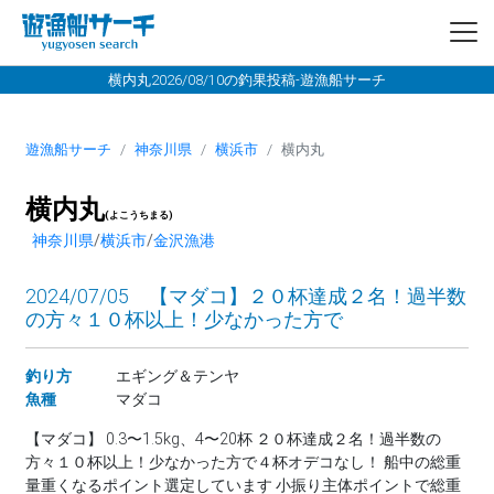
横内丸2026/08/10の釣果投稿-遊漁船サーチ
遊漁船サーチ
神奈川県
横浜市
横内丸
横内丸
(よこうちまる)
神奈川県
/
横浜市
/
金沢漁港
2024/07/05 【マダコ】２０杯達成２名！過半数
の方々１０杯以上！少なかった方で
釣り方
エギング＆テンヤ
魚種
マダコ
【マダコ】 0.3〜1.5kg、4〜20杯 ２０杯達成２名！過半数の
方々１０杯以上！少なかった方で４杯オデコなし！ 船中の総重
量重くなるポイント選定しています 小振り主体ポイントで総重