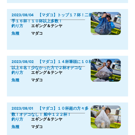
2023/08/04 【マダコ】トップ１７杯！二番
手１６杯！１０杯以上多数！
釣り方
エギング＆テンヤ
魚種
マダコ
2023/08/02 【マダコ】１４杯筆頭に１０杯
以上６名！少なかった方で２杯オデコな
釣り方
エギング＆テンヤ
魚種
マダコ
2023/08/01 【マダコ】１０杯超の方々多
数！オデコなし！ 船中１２２杯！
釣り方
エギング＆テンヤ
魚種
マダコ