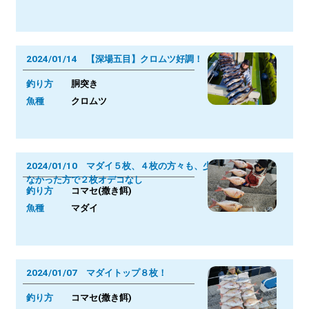
2024/01/14 【深場五目】クロムツ好調！
釣り方
胴突き
魚種
クロムツ
2024/01/10 マダイ５枚、４枚の方々も、少
なかった方で２枚オデコなし
釣り方
コマセ(撒き餌)
魚種
マダイ
2024/01/07 マダイトップ８枚！
釣り方
コマセ(撒き餌)