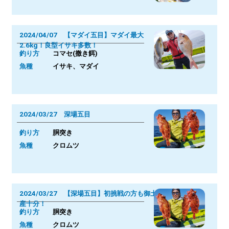
2024/04/07 【マダイ五目】マダイ最大
2.6kg！良型イサキ多数！
釣り方
コマセ(撒き餌)
魚種
イサキ、マダイ
2024/03/27 深場五目
釣り方
胴突き
魚種
クロムツ
2024/03/27 【深場五目】初挑戦の方も御土
産十分！
釣り方
胴突き
魚種
クロムツ