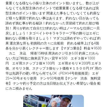
量重くなる様なら小振り主体のポイント狙いますし、数が上が
らなくても良型主体のポイントで総重量重くなる様であれば良
型主体のポイント狙います 間違えた事をしていなくても釣座な
ど様々な要因で釣れない事はあります、釣れない日があっても
諦めず挑む事が釣る秘訣！釣れなかった苦節経て釣れた歓び格
別！ 周りが釣れて自分だけ釣れない時はノーマルな仕掛に一旦
戻しましょう！タゴベイトやキラキラテープ等の飾りはエギに
触れない距離を取りましょう！ マダコは諦めずやっていれば 釣
果 運次第な所も 初挑戦の方々に出船前 釣れる確率上げる4箇
条を分かり易くレクチャー致します 【マダコ乗合】 料金￥9500
カニ 氷込 帰港15時頃 席決めクジ引き6:00 釣座こだわら
ない方は7時迄に御来店下さい 貸竿￥500 エギ３個￥1000
円 エギ用スナップ２個￥100円 エギ用オモリ￥200円 エギ３
個、オモリ３個、スナップ３個セット価格￥１５００円 ｴｷﾞ用の
竿は先調子の硬い竿なら何でもOK（PEﾗｲﾝ4号前後推奨） エギ
25〜30号オモリ使用 テンヤ50号使用【テンヤ 渋糸 無料貸
有】 テンヤ釣り予定の方は当日朝お伝え下さい希望ない場合 船
にカニ積みません