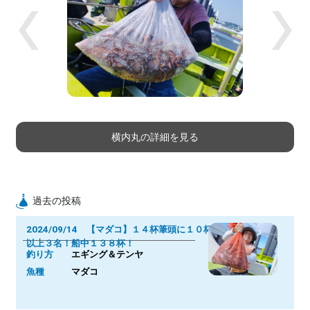
Previous
Next
横内丸の詳細を見る
過去の投稿
2024/09/14 【マダコ】１４杯筆頭に１０杯
以上３名！船中１３８杯！
釣り方
エギング＆テンヤ
魚種
マダコ