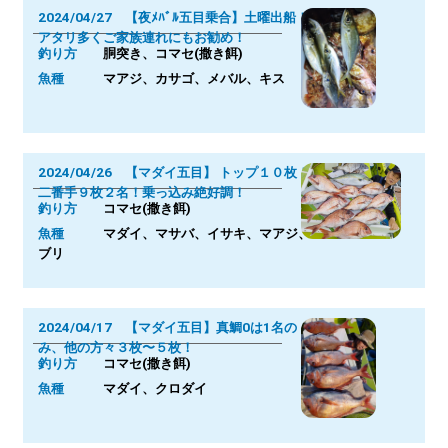
2024/04/27 【夜ﾒﾊﾞﾙ五目乗合】土曜出船！
アタリ多くご家族連れにもお勧め！
釣り方
胴突き、コマセ(撒き餌)
魚種
マアジ、カサゴ、メバル、キス
2024/04/26 【マダイ五目】 トップ１０枚！
二番手９枚２名！乗っ込み絶好調！
釣り方
コマセ(撒き餌)
魚種
マダイ、マサバ、イサキ、マアジ、
ブリ
2024/04/17 【マダイ五目】真鯛0は1名の
み、他の方々３枚〜５枚！
釣り方
コマセ(撒き餌)
魚種
マダイ、クロダイ