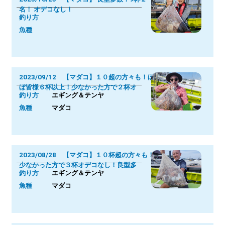
名！ オデコなし！
釣り方
魚種
2023/09/12 【マダコ】１０超の方々も！ほ
ぼ皆様６杯以上！少なかった方で２杯オ
釣り方
エギング＆テンヤ
魚種
マダコ
2023/08/28 【マダコ】１０杯超の方々も！
少なかった方で３杯オデコなし！良型多
釣り方
エギング＆テンヤ
魚種
マダコ