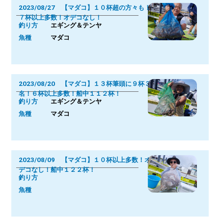
2023/08/27 【マダコ】１０杯超の方々も！
７杯以上多数！オデコなし！
釣り方
エギング＆テンヤ
魚種
マダコ
2023/08/20 【マダコ】１３杯筆頭に９杯３
名！６杯以上多数！船中１１２杯！
釣り方
エギング＆テンヤ
魚種
マダコ
2023/08/09 【マダコ】１０杯以上多数！オ
デコなし！船中１２２杯！
釣り方
魚種