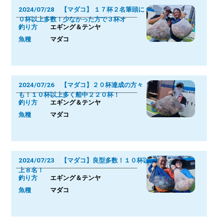
2024/07/28 【マダコ】 １７杯２名筆頭に１
０杯以上多数！少なかった方で３杯オ
釣り方
エギング＆テンヤ
魚種
マダコ
2024/07/26 【マダコ】２０杯達成の方々
も！１０杯以上多く船中２２０杯！
釣り方
エギング＆テンヤ
魚種
マダコ
2024/07/23 【マダコ】良型多数！１０杯以
上８名！
釣り方
エギング＆テンヤ
魚種
マダコ