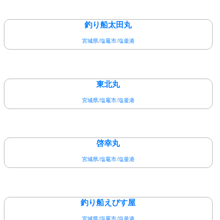
釣り船太田丸
宮城県
/
塩竈市
/
塩釜港
東北丸
宮城県
/
塩竈市
/
塩釜港
啓幸丸
宮城県
/
塩竈市
/
塩釜港
釣り船えびす屋
宮城県
/
塩竈市
/
塩釜港