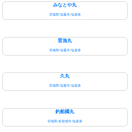
みなとや丸
宮城県
/
塩竈市
/
塩釜港
晋漁丸
宮城県
/
塩竈市
/
塩釜港
久丸
宮城県
/
塩竈市
/
塩釜港
釣船國丸
宮城県
/
多賀城市
/
塩釜港