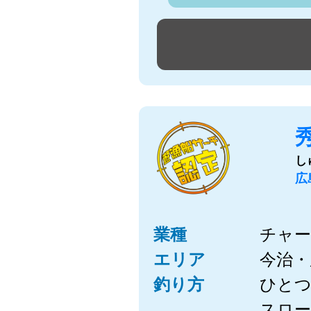
し
広
業種
チャー
エリア
今治・
釣り方
ひと
スロ