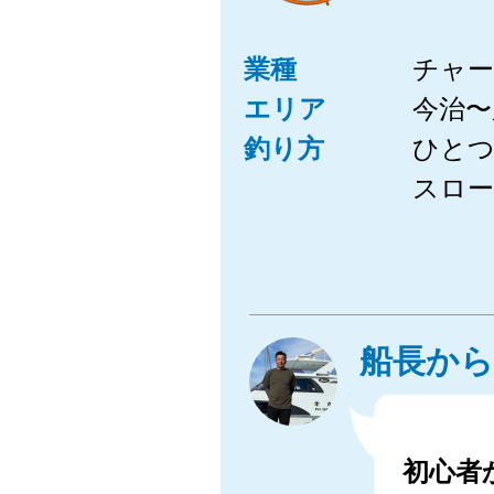
業種
チャー
エリア
今治〜
釣り方
ひと
スロ
船長から
初心者