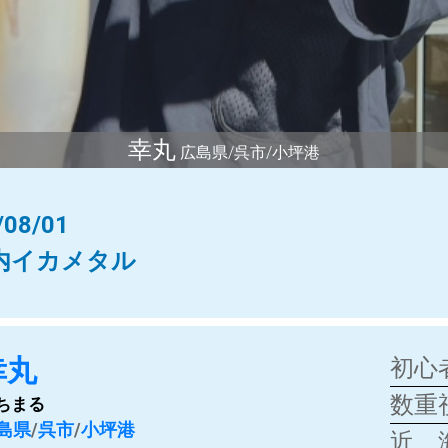
幸丸
広島県/呉市/小坪港
/07/31
内イカメタル調査便
幸丸
初心
数重
ちまる
島県
/
呉市
/
小坪港
近 