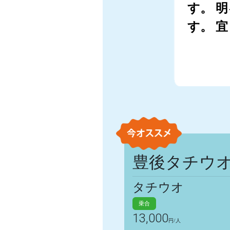
す。 
す。 
豊後タチウ
タチウオ
乗合
13,000
円/人