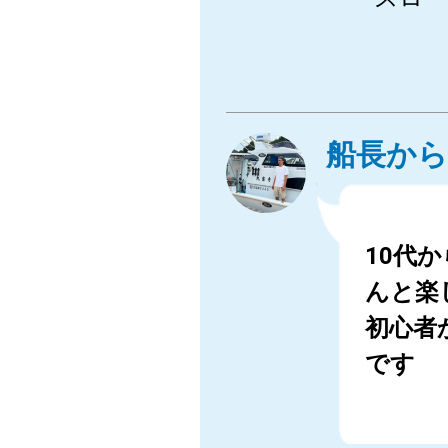
船長から
10代
んと楽
初心者
です