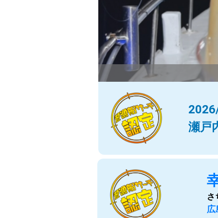
2026
瀬戸
さ
広