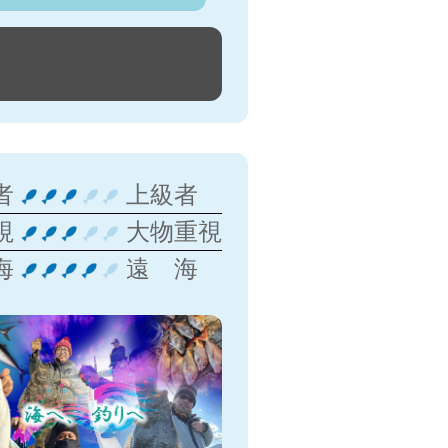
者
上級者
視
大物重視
海
遠 海