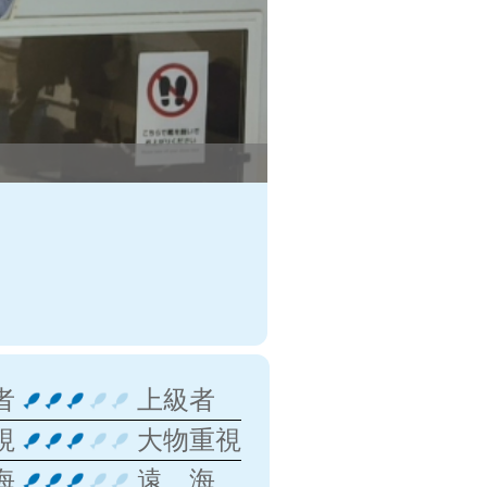
者
上級者
視
大物重視
海
遠 海