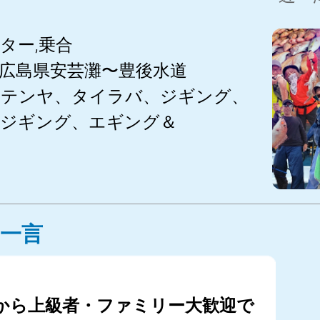
ター,乗合
広島県安芸灘〜豊後水道
つテンヤ、タイラバ、ジギング、
ージギング、エギング＆
一言
から上級者・ファミリー大歓迎で