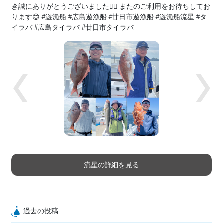
き誠にありがとうございました🙇‍♂️ またのご利用をお待ちしてお
ります😊 #遊漁船 #広島遊漁船 #廿日市遊漁船 #遊漁船流星 #タ
イラバ #広島タイラバ #廿日市タイラバ
Previous
Next
流星の詳細を見る
過去の投稿