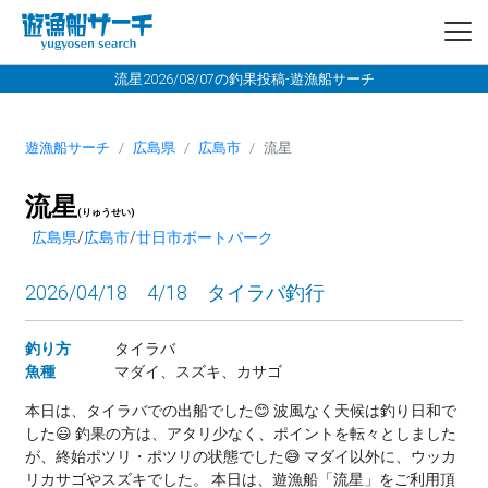
流星2026/08/07の釣果投稿-遊漁船サーチ
遊漁船サーチ
広島県
広島市
流星
流星
(りゅうせい)
広島県
/
広島市
/
廿日市ボートパーク
2026/04/18 4/18 タイラバ釣行
釣り方
タイラバ
魚種
マダイ、スズキ、カサゴ
本日は、タイラバでの出船でした😊 波風なく天候は釣り日和で
した😃 釣果の方は、アタリ少なく、ポイントを転々としました
が、終始ポツリ・ポツリの状態でした😅 マダイ以外に、ウッカ
リカサゴやスズキでした。 本日は、遊漁船「流星」をご利用頂