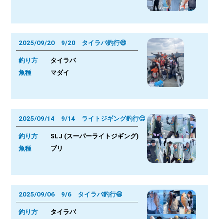
2025/09/20 9/20 タイラバ釣行😄
釣り方
タイラバ
魚種
マダイ
2025/09/14 9/14 ライトジギング釣行😊
釣り方
SLJ (スーパーライトジギング)
魚種
ブリ
2025/09/06 9/6 タイラバ釣行😄
釣り方
タイラバ