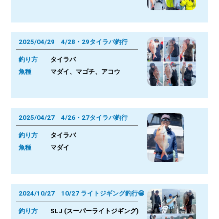
2025/04/29 4/28・29タイラバ釣行
釣り方
タイラバ
魚種
マダイ、マゴチ、アコウ
2025/04/27 4/26・27タイラバ釣行
釣り方
タイラバ
魚種
マダイ
2024/10/27 10/27 ライトジギング釣行😁
釣り方
SLJ (スーパーライトジギング)