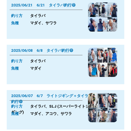
2025/06/21 6/21 タイラバ釣行😄
釣り方
タイラバ
魚種
マダイ、サワラ
2025/06/08 6/8 タイラバ釣行😄
釣り方
タイラバ
魚種
マダイ
2025/06/07 6/7 ライトジギング＋タイラバ
釣行😄
釣り方
タイラバ、SLJ (スーパーライトジ
ギング)
魚種
マダイ、アコウ、サワラ