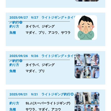
2025/09/27 9/27 ライトジギング＋タイラ
バ釣行😄
釣り方
タイラバ、ジギング
魚種
マダイ、ブリ、アコウ、サワラ
2025/09/26 9/26 ライトジギング＋タイラ
バ釣行😄
釣り方
タイラバ、ジギング
魚種
マダイ、ブリ
2025/09/21 9/21 ライトジギング釣行😊
釣り方
SLJ (スーパーライトジギング)
魚種
サワラ、マダイ、アコウ