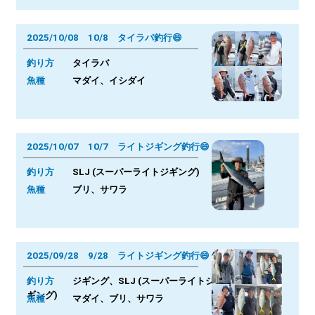
2025/10/08 10/8 タイラバ釣行😄
釣り方
タイラバ
魚種
マダイ、イシダイ
2025/10/07 10/7 ライトジギング釣行😄
釣り方
SLJ (スーパーライトジギング)
魚種
ブリ、サワラ
2025/09/28 9/28 ライトジギング釣行😄
釣り方
ジギング、SLJ (スーパーライトジ
ギング)
魚種
マダイ、ブリ、サワラ