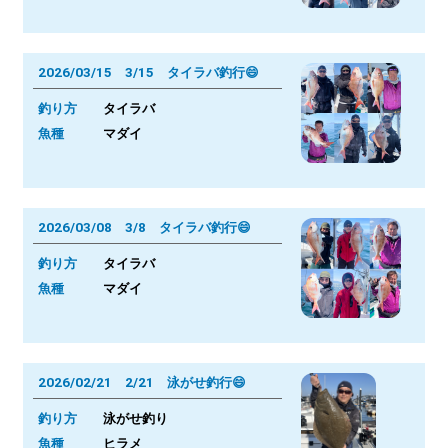
2026/03/15 3/15 タイラバ釣行😄
釣り方
タイラバ
魚種
マダイ
2026/03/08 3/8 タイラバ釣行😄
釣り方
タイラバ
魚種
マダイ
2026/02/21 2/21 泳がせ釣行😄
釣り方
泳がせ釣り
魚種
ヒラメ