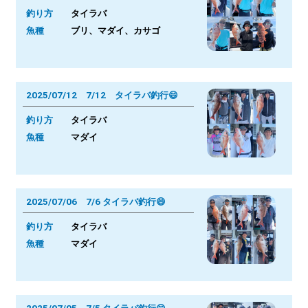
釣り方
タイラバ
魚種
ブリ、マダイ、カサゴ
2025/07/12 7/12 タイラバ釣行😄
釣り方
タイラバ
魚種
マダイ
2025/07/06 7/6 タイラバ釣行😄
釣り方
タイラバ
魚種
マダイ