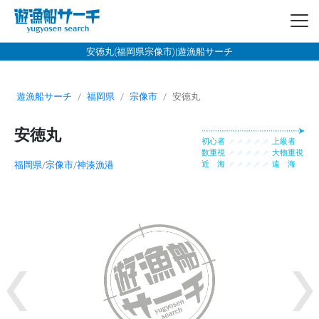
安徳丸(福岡県宗像市)|遊漁船サーチ
遊漁船サーチ
福岡県
宗像市
安徳丸
安徳丸
初心者
上級者
数重視
大物重視
福岡県
/
宗像市
/
神湊漁港
近 海
遠 海
Previous
Ne