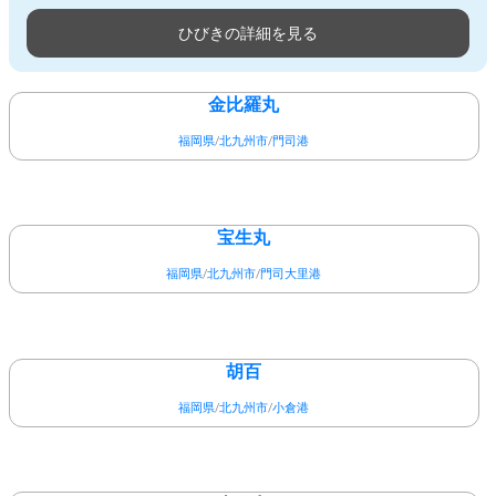
ライト泳がせ、胴突釣り、サ
ひびきの詳細を見る
ビキ釣り、スッテ釣りと季節
に合わせた釣り方がありま
す。
金比羅丸
福岡県
/
北九州市
/
門司港
宝生丸
福岡県
/
北九州市
/
門司大里港
胡百
福岡県
/
北九州市
/
小倉港