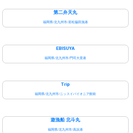
第二弁天丸
福岡県
/
北九州市
/
若松脇田漁港
EBISUYA
福岡県
/
北九州市
/
門司大里港
Trip
福岡県
/
北九州市
/
ニッスイパイオニア館前
遊漁船 北斗丸
福岡県
/
北九州市
/
高浜港