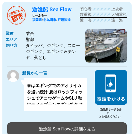
遊漁船 Sea Flow
初心者
上級者
数重視
大物重視
しーふろー
福岡県
/
北九州市
/
戸畑漁港
近 海
遠 海
業種
乗合
エリア
響灘
釣り方
タイラバ、ジギング、スロー
ジギング、エギング＆テン
ヤ、落とし
船長から一言
春はエギングでのアオリイカ
を追い続け 夏はロックフィッ
シュでアコウゲームやSLJ 秋
はティップランエギング 冬は
「遊漁船サーチをみ
ティップランエギングとカワ
た」
ハギ 旬の魚を求めて安全、楽
とお伝えください
しくガイドします。 女性に優
遊漁船 Sea Flowの詳細を見る
しいトイレやキャビン、プロ