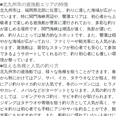
■北九州市の遊漁船エリアの特徴
北九州市は、福岡県北部に位置し、釣りに適した海域が広がっ
ています。特に関門海峡周辺や、響灘エリアは、初心者から上
級者まで楽しめる遊漁船が豊富に運行されており、多彩な釣り
が楽しめる場所です。関門海峡は潮流が速く、魚影が濃いた
め、釣り人にとっては魅力的なスポットです。また、響灘は穏
やかな海域が広がっており、ファミリーや観光客にも人気があ
ります。遊漁船は、親切なスタッフが初心者でも安心して参加
できるようサポートしてくれるので、釣り初心者にも優しい環
境が整っています。
■狙える魚種と人気の釣り方
北九州市の遊漁船では、様々な魚種を狙うことができます。春
から秋にかけてはアジ、サバ、イカ、タチウオなどが狙え、特
にアジ釣りやイカ釣りが人気です。冬のシーズンには、ヒラメ
やカレイ、メバルなどがターゲットとなります。人気の釣り方
としては、ジギングやカゴ釣り、サビキ釣りが挙げられます。
ジギングはタチウオや青物を狙う釣り方として人気が高く、サ
ビキ釣りは初心者でも手軽にアジやサバを釣ることができ、観
光客にもおすすめです。また、船釣りに慣れていない人向けに