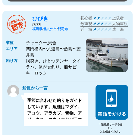
の料理人の船長が料理方法ま
で教えます！
ひびき
初心者
上級者
数重視
大物重視
ひびき
福岡県
/
北九州市
/
門司港
近 海
遠 海
業種
チャーター,乗合
エリア
関門構内〜六連島〜藍島〜蓋
井島
釣り方
胴突き、ひとつテンヤ、タイ
ラバ、泳がせ釣り、船サビ
キ、ロック
船長から一言
季節に合わせた釣りをガイド
しています。魚種はマダイ、
アコウ、アラカブ、青物、ア
ジ、キス、コウイカとバラエ
「遊漁船サーチをみ
ティに富んでいます。釣り方
た」
は、一つテンヤ、タイラバ、
とお伝えください