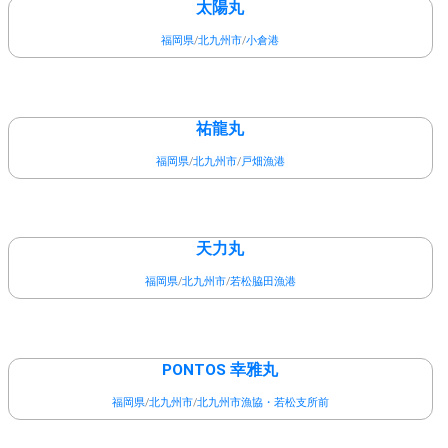
太陽丸
福岡県
/
北九州市
/
小倉港
祐龍丸
福岡県
/
北九州市
/
戸畑漁港
天力丸
福岡県
/
北九州市
/
若松脇田漁港
PONTOS 幸雅丸
福岡県
/
北九州市
/
北九州市漁協・若松支所前