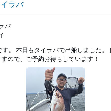
 タイラバ
ラバ
イ
です。 本日もタイラバで出船しました。
りますので、ご予約お待ちしています！