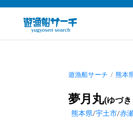
遊漁船サーチ
熊本
夢月丸
(ゆづき
熊本県
/
宇土市
/
赤