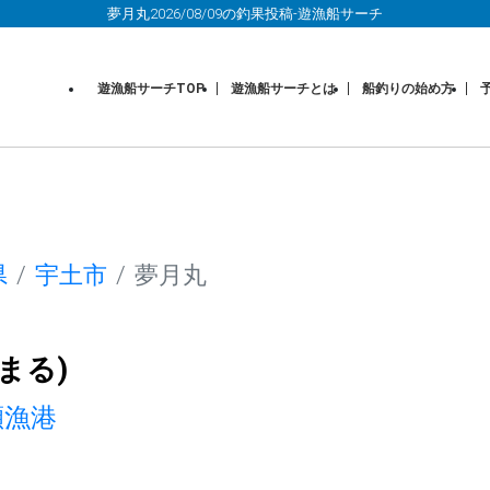
夢月丸2026/08/09の釣果投稿-遊漁船サーチ
遊漁船サーチTOP
遊漁船サーチとは
船釣りの始め方
県
宇土市
夢月丸
まる)
瀬漁港