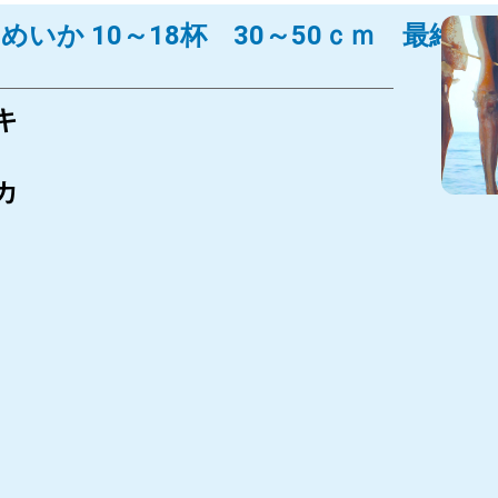
するめいか 10～18杯 30～50ｃｍ 最終
キ
カ