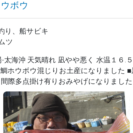
 ホウボウ
釣り、船サビキ
ムツ
日) 漁場-太海沖 天気晴れ 凪やや悪く 水温１６
鯛ホウボウ混じりお土産になりました 
け間際多点掛け有りおみやげになりました