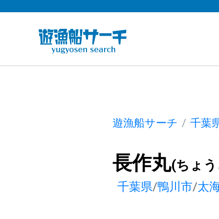
遊漁船サーチ
千葉
長作丸
(ちょう
千葉県
/
鴨川市
/
太