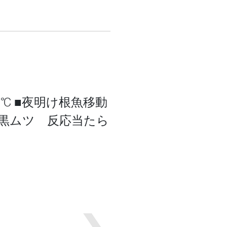
.５℃ ■夜明け根魚移動
■黒ムツ 反応当たら