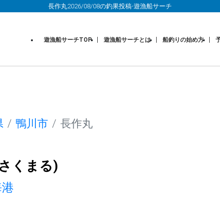
長作丸2026/08/08の釣果投稿-遊漁船サーチ
遊漁船サーチTOP
遊漁船サーチとは
船釣りの始め方
県
鴨川市
長作丸
さくまる)
海港